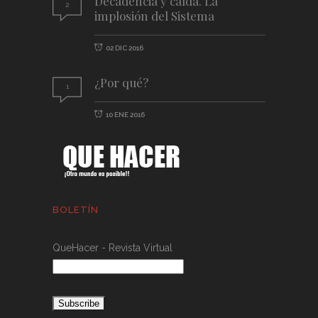
Decadencia y caída. La
2
implosión del Sistema
02 DIC 2016
¿Por qué?
1
10 ENE 2016
BOLETÍN
QueHacer - Revista Virtual