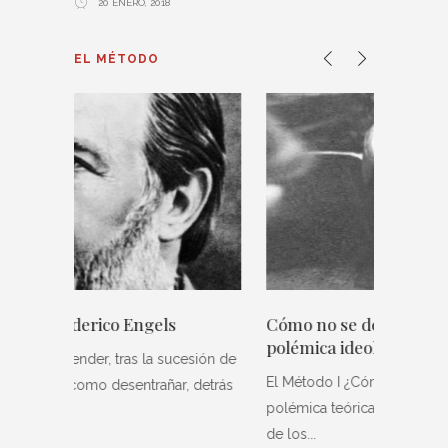
20 ENERO, 2018
EL MÉTODO
Cómo no se debe llevar a cabo la
polémica ideológica
sión de
El Método I ¿Cómo debe conducirse la
 detrás
polémica teórica, el análisis y la elaboración
de los