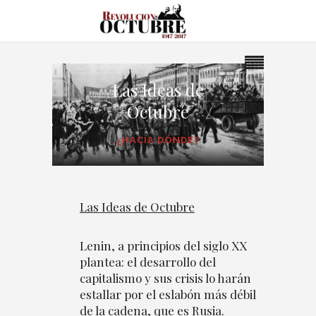
Las Ideas de
Octubre
¿HACIA DÓNDE?
Las Ideas de Octubre
Lenin, a principios del siglo XX
plantea: el desarrollo del
capitalismo y sus crisis lo harán
estallar por el eslabón más débil
de la cadena, que es Rusia.