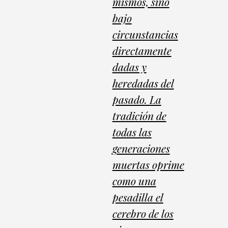
mismos, sino
bajo
circunstancias
directamente
dadas y
heredadas del
pasado. La
tradición de
todas las
generaciones
muertas oprime
como una
pesadilla el
cerebro de los