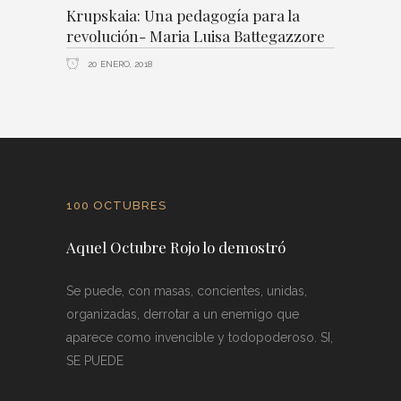
Krupskaia: Una pedagogía para la
revolución- Maria Luisa Battegazzore
20 ENERO, 2018
100 OCTUBRES
Aquel Octubre Rojo lo demostró
Se puede, con masas, concientes, unidas,
organizadas, derrotar a un enemigo que
aparece como invencible y todopoderoso. SI,
SE PUEDE