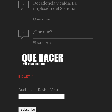
Decadencia y caída. La
2
implosión del Sistema
02 DIC 2016
¿Por qué?
1
10 ENE 2016
BOLETÍN
QueHacer - Revista Virtual