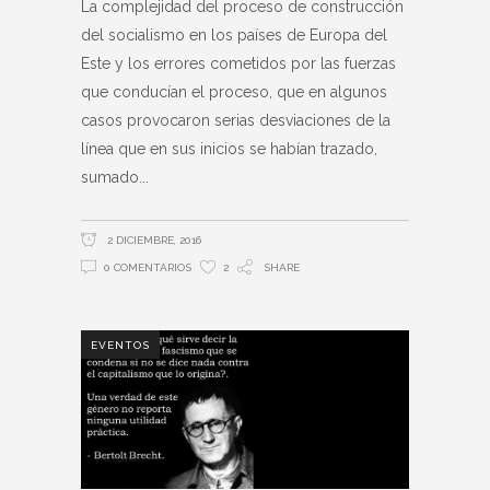
La complejidad del proceso de construcción
del socialismo en los países de Europa del
Este y los errores cometidos por las fuerzas
que conducían el proceso, que en algunos
casos provocaron serias desviaciones de la
línea que en sus inicios se habían trazado,
sumado
2 DICIEMBRE, 2016
0 COMENTARIOS
2
SHARE
EVENTOS