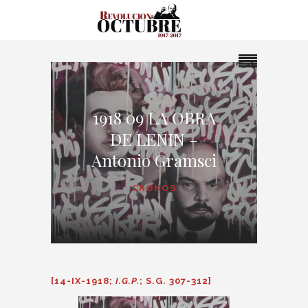
1918 09 LA OBRA
DE LENIN -
Antonio Gramsci
CRONOS
[14-IX-1918;
I.G.P.
; S.G. 307-312]