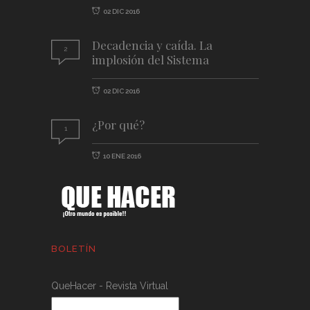
02 DIC 2016
Decadencia y caída. La
2
implosión del Sistema
02 DIC 2016
¿Por qué?
1
10 ENE 2016
BOLETÍN
QueHacer - Revista Virtual