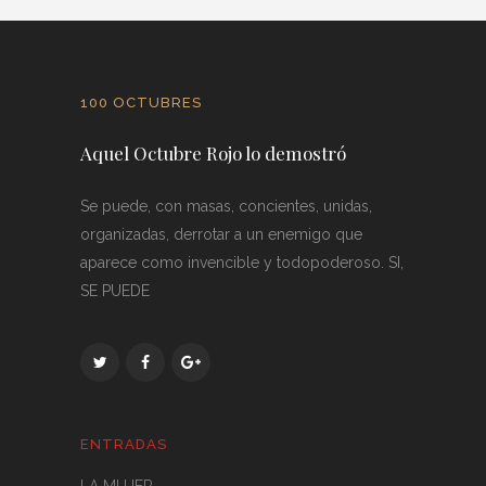
100 OCTUBRES
Aquel Octubre Rojo lo demostró
Se puede, con masas, concientes, unidas,
organizadas, derrotar a un enemigo que
aparece como invencible y todopoderoso. SI,
SE PUEDE
ENTRADAS
LA MUJER