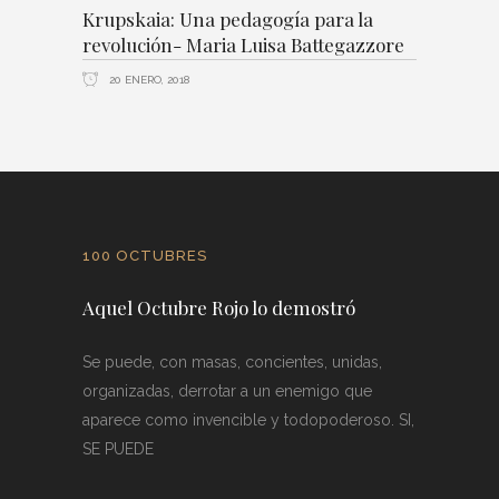
Krupskaia: Una pedagogía para la
revolución- Maria Luisa Battegazzore
20 ENERO, 2018
100 OCTUBRES
Aquel Octubre Rojo lo demostró
Se puede, con masas, concientes, unidas,
organizadas, derrotar a un enemigo que
aparece como invencible y todopoderoso. SI,
SE PUEDE