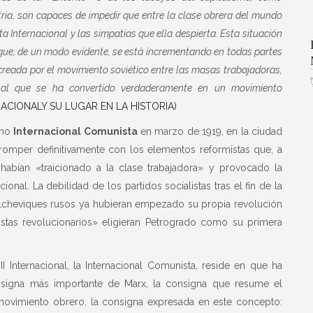
ia, son capaces de impedir que entre la clase obrera del mundo
ta Internacional y las simpatías que ella despierta. Esta situación
, que, de un modo evidente, se está incrementando en todas partes
 creada por el movimiento soviético entre las masas trabajadoras,
tal que se ha convertido verdaderamente en un movimiento
ACIONALY SU LUGAR EN LA HISTORIA)
omo
Internacional Comunista
en marzo de 1919, en la ciudad
romper definitivamente con los elementos reformistas que, a
s, habían «traicionado a la clase trabajadora» y provocado la
onal. La debilidad de los partidos socialistas tras el fin de la
olcheviques rusos ya hubieran empezado su propia revolución
stas revolucionarios» eligieran Petrogrado como su primera
III Internacional, la Internacional Comunista, reside en que ha
nsigna más importante de Marx, la consigna que resume el
 movimiento obrero, la consigna expresada en este concepto: