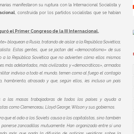
arias manifestaron su ruptura con la Internacional Socialista y
nacional
, construida por los partidos socialistas que se habían
uró el Primer Congreso de la III Internacional,
nte» bloquean a Rusia, tratando de aislar a la República Soviética,
lista. Estas gentes, que se jactan del «democratismo» de sus
io a la República Soviética que no advierten cómo ellos mismos
aíses más adelantados, más civilizados y «democráticos», armados
militar indiviso a todo el mundo, temen como al fuego el contagio
, hambriento, atrasado y que, según ellos, ¡es incluso un país
os a las masas trabajadoras de todos los países y ayuda a
listas como Clemenceau, Lloyd George, Wilson y sus gobiernos.
 que el odio a los Soviets causa a los capitalistas, sino también
n a ponerse zancadillas mutuamente. Han organizado entre sí una
iendo más que nada la difusión de noticias verídicas sobre la