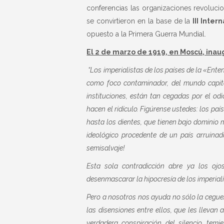
conferencias las organizaciones revolucion
se convirtieron en la base de la
III Inter
opuesto a la Primera Guerra Mundial.
El 2 de marzo de 1919, en Moscú, inaug
“
Los imperialistas de los países de la «Ente
como foco contaminador, del mundo capita
instituciones, están tan cegadas por el od
hacen el ridículo. Figúrense ustedes: los p
hasta los dientes, que tienen bajo dominio 
ideológico procedente de un país arruinado
semisalvaje!
Esta sola contradicción abre ya los oj
desenmascarar la hipocresía de los imperia
Pero a nosotros nos ayuda no sólo la ceguera
las disensiones entre ellos, que les lleva
verdadera conspiración del silencio, tem