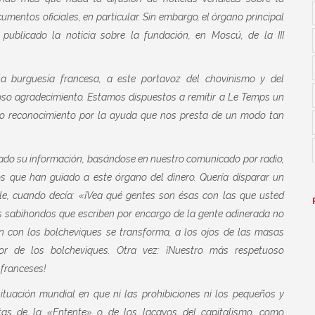
cumentos oficiales, en particular. Sin embargo, el órgano principal
 publicado la noticia sobre la fundación, en Moscú, de la III
.
a burguesía francesa, a este portavoz del chovinismo y del
oso agradecimiento. Estamos dispuestos a remitir a Le Temps un
o reconocimiento por la ayuda que nos presta de un modo tan
ado su información, basándose en nuestro comunicado por radio,
s que han guiado a este órgano del dinero. Quería disparar un
le, cuando decía: «¡Vea qué gentes son ésas con las que usted
s sabihondos que escriben por encargo de la gente adinerada no
 con los bolcheviques se transforma, a los ojos de las masas
r de los bolcheviques. Otra vez: ¡Nuestro más respetuoso
 franceses!
situación mundial en que ni las prohibiciones ni los pequeños y
stas de la «Entente» o de los lacayos del capitalismo, como