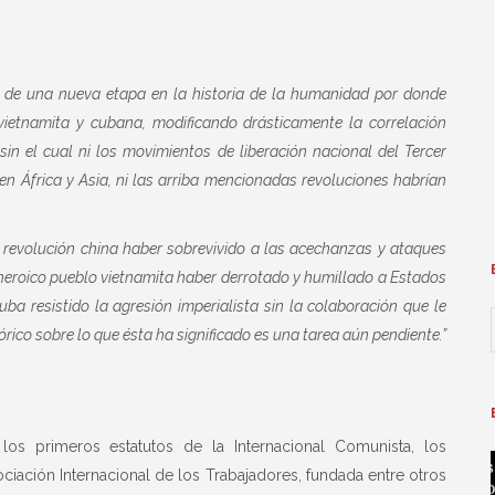
s de una nueva etapa en la historia de la humanidad por donde
 vietnamita y cubana, modificando drásticamente la correlación
in el cual ni los movimientos de liberación nacional del Tercer
en África y Asia, ni las arriba mencionadas revoluciones habrían
la revolución china haber sobrevivido a las acechanzas y ataques
 heroico pueblo vietnamita haber derrotado y humillado a Estados
ba resistido la agresión imperialista sin la colaboración que le
órico sobre lo que ésta ha significado es una tarea aún pendiente.”
s primeros estatutos de la Internacional Comunista, los
ciación Internacional de los Trabajadores, fundada entre otros