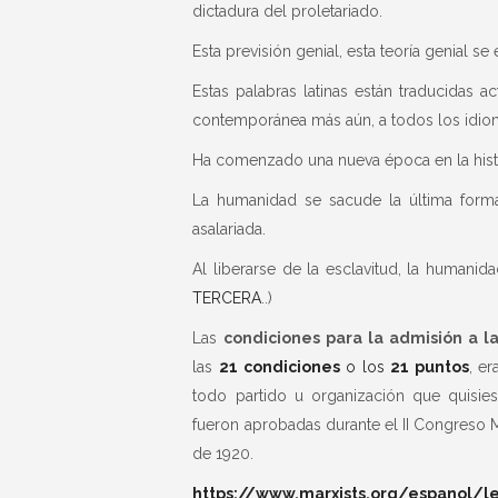
dictadura del proletariado.
Esta previsión genial, esta teoría genial s
Estas palabras latinas están traducidas 
contemporánea más aún, a todos los idi
Ha comenzado una nueva época en la histo
La humanidad se sacude la última forma d
asalariada.
Al liberarse de la esclavitud, la humanid
TERCERA
..)
Las
condiciones para la admisión a l
las
21 condiciones
o los
21 puntos
, e
todo partido u organización que quisies
fueron aprobadas durante el II Congreso M
de 1920.
https://www.marxists.org/espanol/l