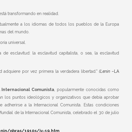
e está transformando en realidad.
actualmente a los idiomas de todos los pueblos de la Europa
omas del mundo.
ria universal.
e esclavitud: la esclavitud capitalista, o sea, la esclavitud
ad adquiere por vez primera la verdadera libertad.”
(Lenin –
LA
a Internacional Comunista
, popularmente conocidas como
ran los puntos ideológicos y organizativos que debía aprobar
e adherirse a la Internacional Comunista. Estas condiciones
undial de la Internacional Comunista, celebrado el 30 de julio
enin/obras/1910s/iv-19.htm