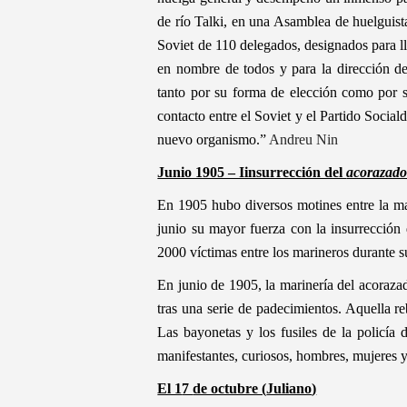
de río Talki, en una Asamblea de huelguista
Soviet de 110 delegados, designados para ll
en nombre de todos y para la dirección d
tanto por su forma de elección como por s
contacto entre el Soviet y el Partido Social
nuevo organismo.”
Andreu Nin
Junio 1905 – Iinsurrección del
acorazado
En 1905 hubo diversos motines entre la ma
junio su mayor fuerza con la insurrección
2000 víctimas entre los marineros durante s
En junio de 1905, la marinería del acoraza
tras una serie de padecimientos. Aquella r
Las bayonetas y los fusiles de la policía d
manifestantes, curiosos, hombres, mujeres y
El 1
7
de octubre (
Juliano
)