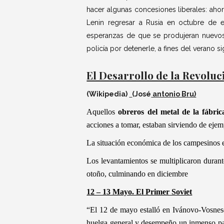
hacer algunas concesiones liberales: ahor
Lenin regresar a Rusia en octubre de e
esperanzas de que se produjeran nuevos 
policía por detenerle, a fines del verano si
El Desarrollo de la Revoluc
(Wikipedia)
(José
antonio Bru)
Aquellos
obreros del metal de la fábrica
acciones a tomar, estaban sirviendo de ejemp
La situación económica de los campesinos e
Los levantamientos se multiplicaron duran
otoño, culminando en diciembre
12 – 13 Mayo. El Primer Soviet
“El 12 de mayo estalló en Ivánovo-Vosnesen
huelga general y desempeño un inmenso pape