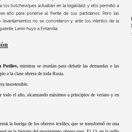
a los bolcheviques actuaban en la legalidad, y ello permitió a
se año para ponerse al frente de sus partidarios. Pero las
levantamientos no se concretaron y, ante los intentos de la
guiente, Lenin huyó a Finlandia.
ión
 Putilov,
mientras se reunían para debatir las demandas o las
lo a la clase obrera de toda Rusia.
ra insostenible.
te todo el año, alcanzando máximos a principios de verano y en
sk la huelga de los obreros textiles, que se transformó en una
l en la historia del movimiento obrero ruso. El 13, en la orilla