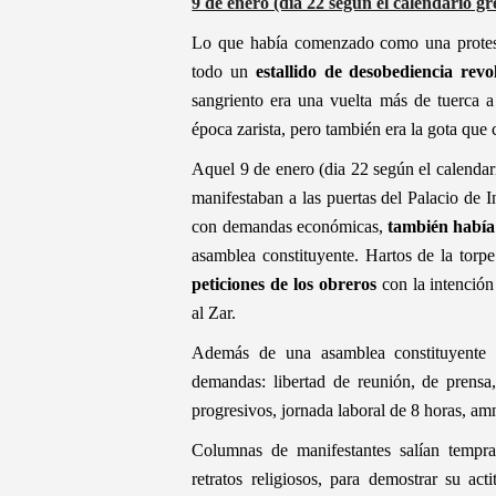
9 de enero (dia 22 según el calendario g
Lo que había comenzado como una protesta
todo un
estallido de desobediencia revo
sangriento era una vuelta más de tuerca a 
época zarista, pero también era la gota que
Aquel 9 de enero (dia 22 según el calendari
manifestaban a las puertas del Palacio de 
con demandas económicas,
también había
asamblea constituyente. Hartos de la torpe
peticiones de los obreros
con la intención
al Zar.
Además de una asamblea constituyente p
demandas: libertad de reunión, de prensa
progresivos, jornada laboral de 8 horas, amni
Columnas de manifestantes salían tempra
retratos religiosos, para demostrar su ac