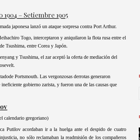
o 1904 – Setiembre 1905
rmada japonesa lanzó un ataque sorpresa contra Port Arthur.
eihachiro Togo, interceptaron y aniquilaron la flota rusa entre el
 de Tsushima, entre Corea y Japón.
enyang y Tsushima, el zar aceptó la oferta de mediación del
osevelt.
atadode Portsmouth. Las vergonzosas derrotas generaron
e ineficiente gobierno zarista, y fueron una de las causas que
lov
l calendario gregoriano)
ica Putilov acordaban ir a la huelga ante el despido de cuatro
a injusticia, no sólo reclamaban la readmisión de los compañeros