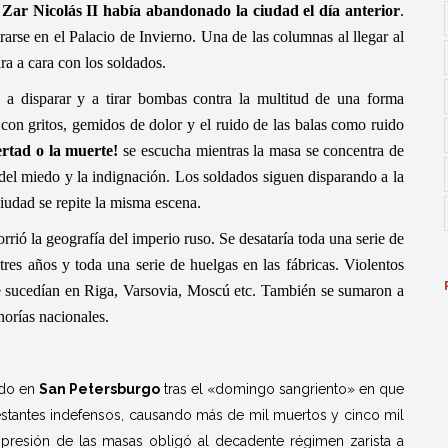
 Zar Nicolás II había abandonado la ciudad el día anterior
.
arse en el Palacio de Invierno. Una de las columnas al llegar al
ra a cara con los soldados.
a disparar y a tirar bombas contra la multitud de una forma
 con gritos, gemidos de dolor y el ruido de las balas como ruido
ertad o la muerte!
se escucha mientras la masa se concentra de
del miedo y la indignación. Los soldados siguen disparando a la
iudad se repite la misma escena.
orrió la geografía del imperio ruso. Se desataría toda una serie de
res años y toda una serie de huelgas en las fábricas. Violentos
se sucedían en Riga, Varsovia, Moscú etc. También se sumaron a
inorías nacionales.
ado en
San Petersburgo
tras el «domingo sangriento» en que
festantes indefensos, causando más de mil muertos y cinco mil
 presión de las masas obligó al decadente régimen zarista a