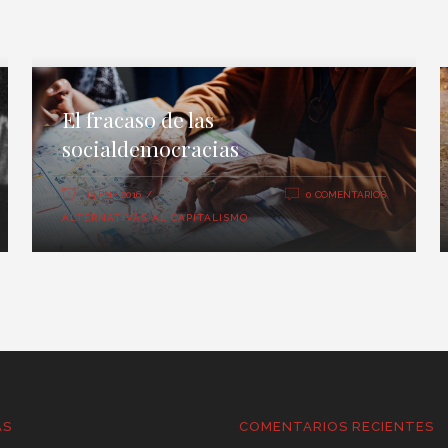
El fracaso de las
socialdemocracias
13 ENE 2016
0 COMENTARIOS
ALTERNATIVAS AL CAPITALISMO
AS
COMENTARIOS RECIENTES