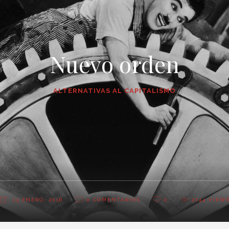
Nuevo orden
ALTERNATIVAS AL CAPITALISMO
13 ENERO, 2016
0 COMENTARIOS
0
2744
VIEW