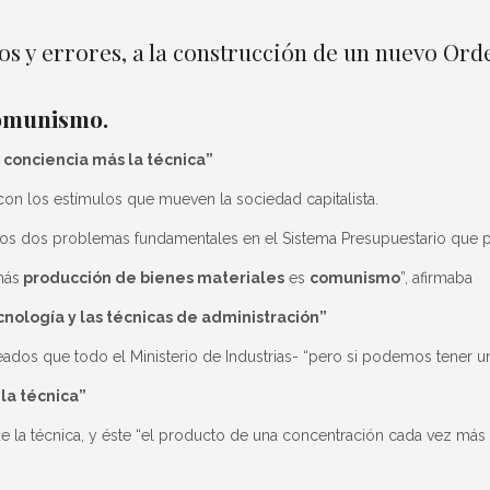
tos y errores, a la construcción de un nuevo Ord
Comunismo
.
 conciencia más la técnica”
n los estímulos que mueven la sociedad capitalista.
r, los dos problemas fundamentales en el Sistema Presupuestario que 
ás
producción de bienes materiales
es
comunismo
”, afirmaba
cnología y las técnicas de administración”
s que todo el Ministerio de Industrias- “pero si podemos tener una
la técnica”
la técnica, y éste “el producto de una concentración cada vez más f