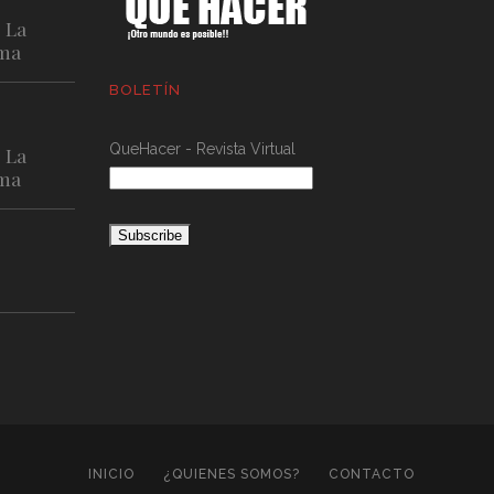
. La
ema
BOLETÍN
QueHacer - Revista Virtual
. La
ema
INICIO
¿QUIENES SOMOS?
CONTACTO