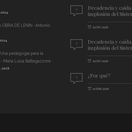
Decadencia y caída
2
 2024
implosión del Sist
A OBRA DE LENIN -Antonio
02 DIC 2016
Decadencia y caída
 2024
2
implosión del Sist
 Una pedagogía para la
- Maria Luisa Battegazzore
02 DIC 2016
, 2018
¿Por qué?
1
10 ENE 2016