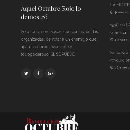
LA MUJER
Aquel Octubre Rojo lo
9 marzo,
demostró
1918 09 L
Se puede, con masas, concientes, unidas,
Gramsci
organizadas, derrotar a un enemigo que
7 enero,
aparece como invencible y
Krupskaia:
todopoderoso. SI, SE PUEDE
revolución
20 enero