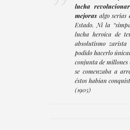
lucha revoluciona
mejoras
algo serias 
Estado. Ni la “simpa
lucha heroica de te
absolutismo zarista
podido hacerlo únicam
conjunta de millones 
se comenzaba a arre
éstos habían conquis
(1905)