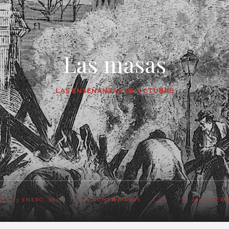
Las masas
LAS ENSEÑANZAS DE OCTUBRE
13 ENERO, 2016
0 COMENTARIOS
0
2755
VIEW