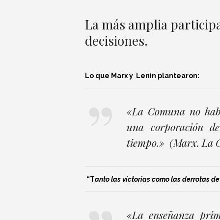
La más amplia participa
decisiones.
Lo que Marx y Lenin plantearon:
«La Comuna no habí
una corporación de 
tiempo.» (Marx. La G
“T
anto las victorias como las derrotas d
«La enseñanza pri