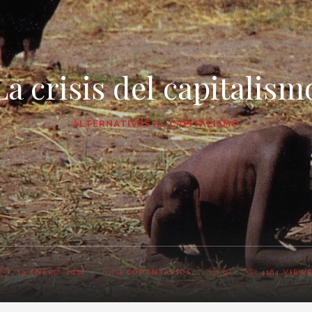
La crisis del capitalism
ALTERNATIVAS AL CAPITALISMO
13 ENERO, 2016
0 COMENTARIOS
0
4164
VIEW